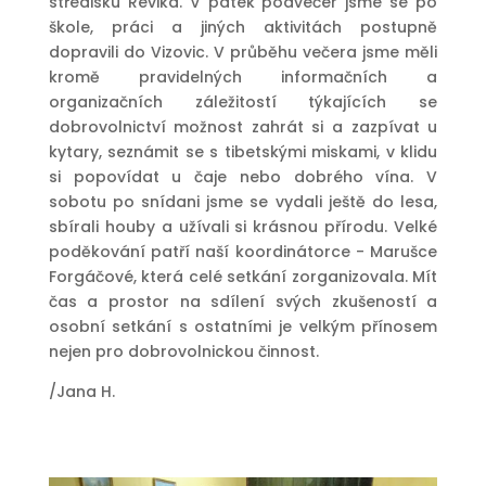
středisku Revika.
V pátek podvečer jsme se po
škole, práci a jiných aktivitách postupně
dopravili do Vizovic. V průběhu večera jsme měli
kromě pravidelných informačních a
organizačních záležitostí týkajících se
dobrovolnictví možnost zahrát si a zazpívat u
kytary, seznámit se s tibetskými miskami, v klidu
si popovídat u čaje nebo dobrého vína. V
sobotu po snídani jsme se vydali ještě do lesa,
sbírali houby a užívali si krásnou přírodu. Velké
poděkování patří naší koordinátorce - Marušce
Forgáčové, která celé setkání zorganizovala. Mít
čas a prostor na sdílení svých zkušeností a
osobní setkání s ostatními je velkým přínosem
nejen pro dobrovolnickou činnost.
/Jana H.