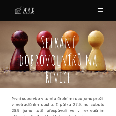
Setkání
dobrovolníků na
Revice
První supervize v tomto školním roce jsme prožili
v netradičním duchu. Z pátku 27.9. na sobotu
28.9. jsme totiž přespávali ve
v rekreačním