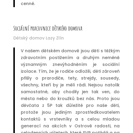
cenné.
Sociální pracovnice dětského domova
Dětský domov Lazy Zlín
V našem dětském domově jsou děti s těžkým
zdravotním postižením a druhým neméně
významným znevýhodněním je sociální
izolace. Tím, že je rodiče odložili, děti zároveň
přišly o prarodiče, tety, strejdy, sousedy,
všechny, kteří by je měli rádi. Nejsou natolik
samostatné, aby chodily jen tak ven, do
města nebo do kroužků bez nás. Proto jsou
děvčata z 5P tak důležité pro naše děti,
protože jsou jediným zprostředkovatelem
kontaktů s vrstevníky a s celou mladou
generací na akcích v Ostrově radosti, na
celodenních výletech, které SVP pořádá a na