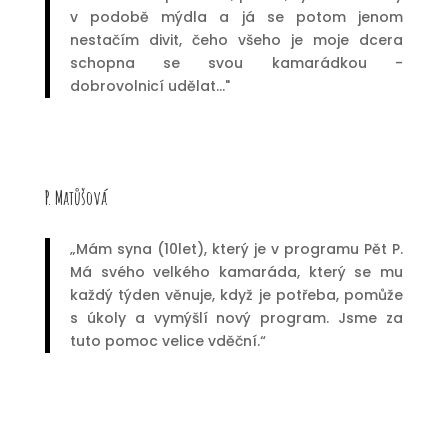
v podobě mýdla a já se potom jenom
nestačím divit, čeho všeho je moje dcera
schopna se svou kamarádkou -
dobrovolnicí udělat..."
P. Matůšová
„Mám syna (10let), který je v programu Pět P.
Má svého velkého kamaráda, který se mu
každý týden věnuje, když je potřeba, pomůže
s úkoly a vymýšlí nový program. Jsme za
tuto pomoc velice vděční.“