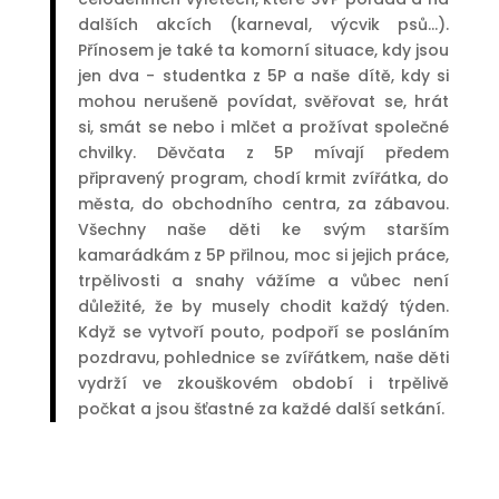
dalších akcích (karneval, výcvik psů...).
Přínosem je také ta komorní situace, kdy jsou
jen dva - studentka z 5P a naše dítě, kdy si
mohou nerušeně povídat, svěřovat se, hrát
si, smát se nebo i mlčet a prožívat společné
chvilky. Děvčata z 5P mívají předem
připravený program, chodí krmit zvířátka, do
města, do obchodního centra, za zábavou.
Všechny naše děti ke svým starším
kamarádkám z 5P přilnou, moc si jejich práce,
trpělivosti a snahy vážíme a vůbec není
důležité, že by musely chodit každý týden.
Když se vytvoří pouto, podpoří se posláním
pozdravu, pohlednice se zvířátkem, naše děti
vydrží ve zkouškovém období i trpělivě
počkat a jsou šťastné za každé další setkání.