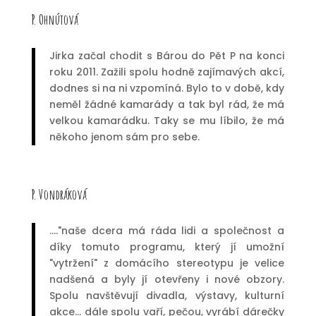
P. Ohnútová
Jirka začal chodit s Bárou do Pět P na konci
roku 2011. Zažili spolu hodně zajímavých akcí,
dodnes si na ni vzpomíná. Bylo to v době, kdy
neměl žádné kamarády a tak byl rád, že má
velkou kamarádku. Taky se mu líbilo, že má
někoho jenom sám pro sebe.
P. Vondráková
...."naše dcera má ráda lidi a společnost a
díky tomuto programu, který jí umožní
"vytržení" z domácího stereotypu je velice
nadšená a byly jí otevřeny i nové obzory.
Spolu navštěvují divadla, výstavy, kulturní
akce... dále spolu vaří, pečou, vyrábí dárečky