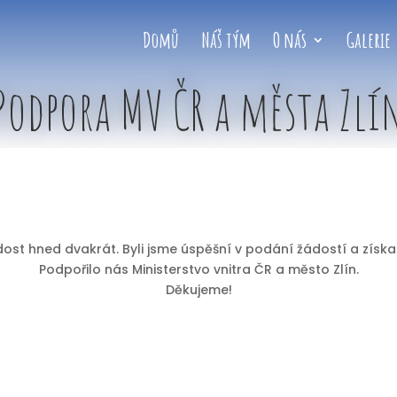
Domů
Náš tým
O nás
Galerie
Podpora MV ČR a města Zlí
t hned dvakrát. Byli jsme úspěšní v podání žádostí a získal
Podpořilo nás Ministerstvo vnitra ČR a město Zlín.
Děkujeme!