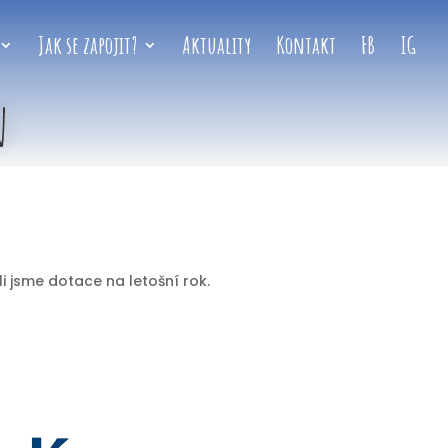
Jak se zapojit?
Aktuality
Kontakt
FB
IG
n
i jsme dotace na letošní rok.