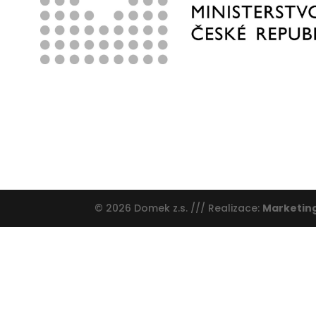
© 2026 Domek z.s. /// Realizace:
Marketin