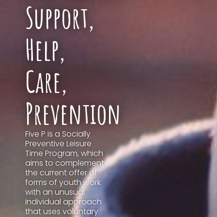
Support,
Help,
Care,
Prevention
Five P is a Socially
Preventive Leisure
Time Program, which
aims to complement
the current offer of
forms of youth work
with an unusual
individual approach
that uses voluntary